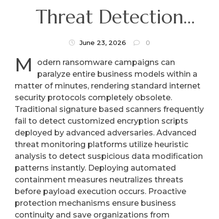
Threat Detection
Prevents Modern
June 23, 2026
0
M
Ransomware Assaults
odern ransomware campaigns can
paralyze entire business models within a
matter of minutes, rendering standard internet
security protocols completely obsolete.
Traditional signature based scanners frequently
fail to detect customized encryption scripts
deployed by advanced adversaries. Advanced
threat monitoring platforms utilize heuristic
analysis to detect suspicious data modification
patterns instantly. Deploying automated
containment measures neutralizes threats
before payload execution occurs. Proactive
protection mechanisms ensure business
continuity and save organizations from