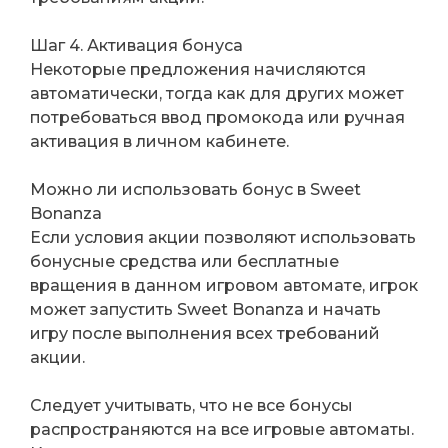
Шаг 4. Активация бонуса
Некоторые предложения начисляются
автоматически, тогда как для других может
потребоваться ввод промокода или ручная
активация в личном кабинете.
Можно ли использовать бонус в Sweet
Bonanza
Если условия акции позволяют использовать
бонусные средства или бесплатные
вращения в данном игровом автомате, игрок
может запустить Sweet Bonanza и начать
игру после выполнения всех требований
акции.
Следует учитывать, что не все бонусы
распространяются на все игровые автоматы.