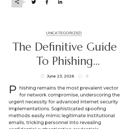
UNCATEGORIZED
The Definitive Guide
To Phishing
Prevention And Email
June 23, 2026
0
P
Infrastructure
hishing remains the most prevalent vector
for network compromise, underscoring the
Security
urgent necessity for advanced internet security
implementations. Sophisticated spoofing
methods easily mimic legitimate institutional
emails, tricking personnel into revealing