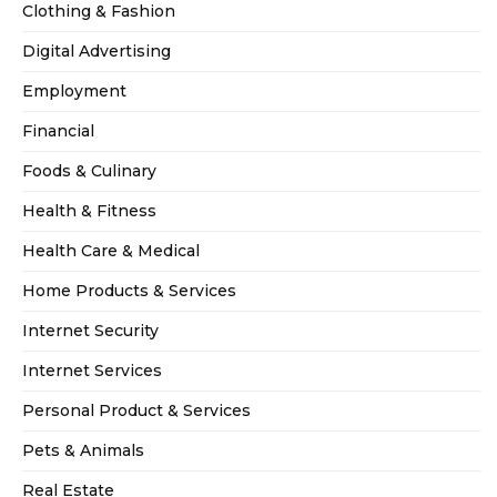
Clothing & Fashion
Digital Advertising
Employment
Financial
Foods & Culinary
Health & Fitness
Health Care & Medical
Home Products & Services
Internet Security
Internet Services
Personal Product & Services
Pets & Animals
Real Estate