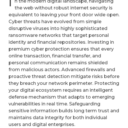
I
Shield
n the modern digital landscape, navigating
the web without robust internet security is
equivalent to leaving your front door wide open.
Cyber threats have evolved from simple
disruptive viruses into highly sophisticated
ransomware networks that target personal
identity and financial repositories. Investing in
premium cyber protection ensures that every
online transaction, financial transfer, and
personal communication remains shielded
from malicious actors. Advanced firewalls and
proactive threat detection mitigate risks before
they breach your network perimeter. Protecting
your digital ecosystem requires an intelligent
defense mechanism that adapts to emerging
vulnerabilities in real time. Safeguarding
sensitive information builds long term trust and
maintains data integrity for both individual
users and digital enterprises.