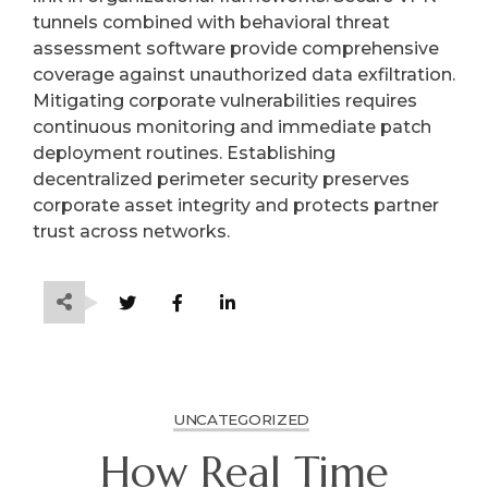
tunnels combined with behavioral threat
assessment software provide comprehensive
coverage against unauthorized data exfiltration.
Mitigating corporate vulnerabilities requires
continuous monitoring and immediate patch
deployment routines. Establishing
decentralized perimeter security preserves
corporate asset integrity and protects partner
trust across networks.
UNCATEGORIZED
How Real Time