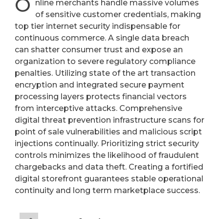
O
Assets
nline merchants handle massive volumes
of sensitive customer credentials, making
top tier internet security indispensable for
continuous commerce. A single data breach
can shatter consumer trust and expose an
organization to severe regulatory compliance
penalties. Utilizing state of the art transaction
encryption and integrated secure payment
processing layers protects financial vectors
from interceptive attacks. Comprehensive
digital threat prevention infrastructure scans for
point of sale vulnerabilities and malicious script
injections continually. Prioritizing strict security
controls minimizes the likelihood of fraudulent
chargebacks and data theft. Creating a fortified
digital storefront guarantees stable operational
continuity and long term marketplace success.