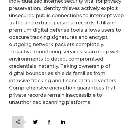
individualized internet security vital for privacy
preservation. Identity thieves actively exploit
unsecured public connections to intercept web
traffic and extract personal records. Utilizing
premium digital defense tools allows users to
obscure tracking signatures and encrypt
outgoing network packets completely.
Proactive monitoring services scan deep web
environments to detect compromised
credentials instantly. Taking ownership of
digital boundaries shields families from
intrusive tracking and financial fraud vectors.
Comprehensive encryption guarantees that
private records remain inaccessible to
unauthorized scanning platforms.