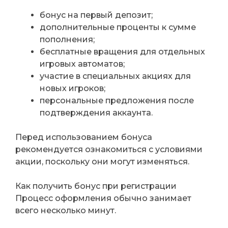
бонус на первый депозит;
дополнительные проценты к сумме
пополнения;
бесплатные вращения для отдельных
игровых автоматов;
участие в специальных акциях для
новых игроков;
персональные предложения после
подтверждения аккаунта.
Перед использованием бонуса
рекомендуется ознакомиться с условиями
акции, поскольку они могут изменяться.
Как получить бонус при регистрации
Процесс оформления обычно занимает
всего несколько минут.