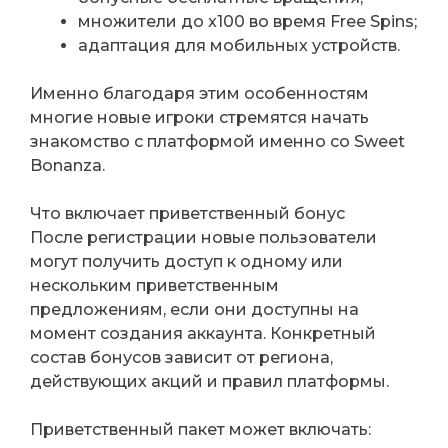
множители до x100 во время Free Spins;
адаптация для мобильных устройств.
Именно благодаря этим особенностям
многие новые игроки стремятся начать
знакомство с платформой именно со Sweet
Bonanza.
Что включает приветственный бонус
После регистрации новые пользователи
могут получить доступ к одному или
нескольким приветственным
предложениям, если они доступны на
момент создания аккаунта. Конкретный
состав бонусов зависит от региона,
действующих акций и правил платформы.
Приветственный пакет может включать: