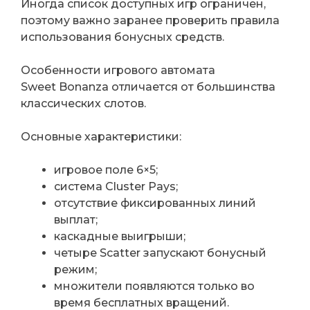
Иногда список доступных игр ограничен,
поэтому важно заранее проверить правила
использования бонусных средств.
Особенности игрового автомата
Sweet Bonanza отличается от большинства
классических слотов.
Основные характеристики:
игровое поле 6×5;
система Cluster Pays;
отсутствие фиксированных линий
выплат;
каскадные выигрыши;
четыре Scatter запускают бонусный
режим;
множители появляются только во
время бесплатных вращений.