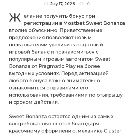
Mostbet Sweet
July 17, 2026
0
Ж
Bonanza
елание
получить бонус при
регистрации в Mostbet Sweet Bonanza
вполне объяснимо. Приветственные
предложения позволяют новым
пользователям увеличить стартовый
игровой баланс и познакомиться с
популярным игровым автоматом Sweet
Bonanza от Pragmatic Play на более
выгодных условиях. Перед активацией
любого бонуса важно внимательно
ознакомиться с правилами его
использования, требованиями по отыгрышу
и сроком действия.
Sweet Bonanza остается одним из самых
востребованных слотов благодаря
красочному оформлению, механике Cluster