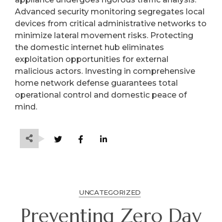
Advanced security monitoring segregates local
devices from critical administrative networks to
minimize lateral movement risks. Protecting
the domestic internet hub eliminates
exploitation opportunities for external
malicious actors. Investing in comprehensive
home network defense guarantees total
operational control and domestic peace of
mind.
UNCATEGORIZED
Preventing Zero Day