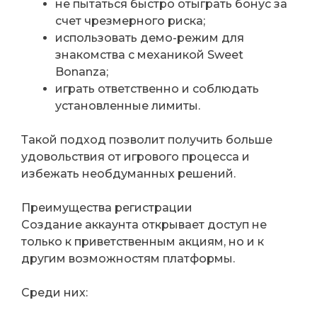
не пытаться быстро отыграть бонус за
счет чрезмерного риска;
использовать демо-режим для
знакомства с механикой Sweet
Bonanza;
играть ответственно и соблюдать
установленные лимиты.
Такой подход позволит получить больше
удовольствия от игрового процесса и
избежать необдуманных решений.
Преимущества регистрации
Создание аккаунта открывает доступ не
только к приветственным акциям, но и к
другим возможностям платформы.
Среди них: