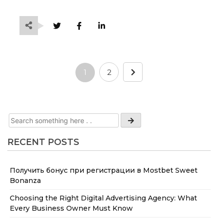
1
2
RECENT POSTS
Получить бонус при регистрации в Mostbet Sweet
Bonanza
Choosing the Right Digital Advertising Agency: What
Every Business Owner Must Know