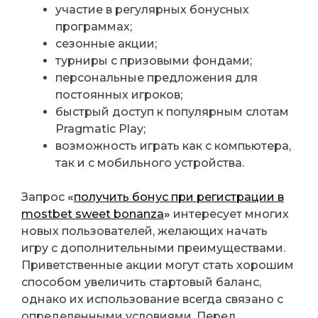
участие в регулярных бонусных
программах;
сезонные акции;
турниры с призовыми фондами;
персональные предложения для
постоянных игроков;
быстрый доступ к популярным слотам
Pragmatic Play;
возможность играть как с компьютера,
так и с мобильного устройства.
Запрос
«
получить бонус при регистрации в
mostbet sweet bonanza
»
интересует многих
новых пользователей, желающих начать
игру с дополнительными преимуществами.
Приветственные акции могут стать хорошим
способом увеличить стартовый баланс,
однако их использование всегда связано с
определенными условиями. Перед