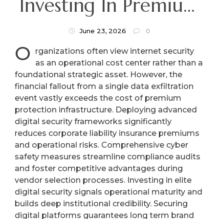
Investing In Premium
Cybersecurity
June 23, 2026
0
O
Architecture
rganizations often view internet security
as an operational cost center rather than a
foundational strategic asset. However, the
financial fallout from a single data exfiltration
event vastly exceeds the cost of premium
protection infrastructure. Deploying advanced
digital security frameworks significantly
reduces corporate liability insurance premiums
and operational risks. Comprehensive cyber
safety measures streamline compliance audits
and foster competitive advantages during
vendor selection processes. Investing in elite
digital security signals operational maturity and
builds deep institutional credibility. Securing
digital platforms guarantees long term brand